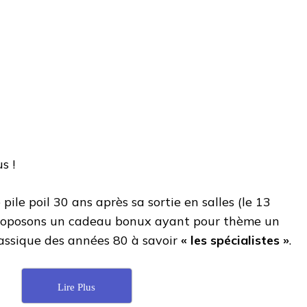
s !
pile poil 30 ans après sa sortie en salles (le 13
roposons un cadeau bonux ayant pour thème un
lassique des années 80 à savoir
« l
es spécialistes »
.
Lire Plus