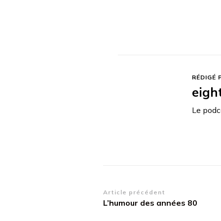
RÉDIGÉ 
eigh
Le podca
Navigation
Article précédent
L’humour des années 80
d’article