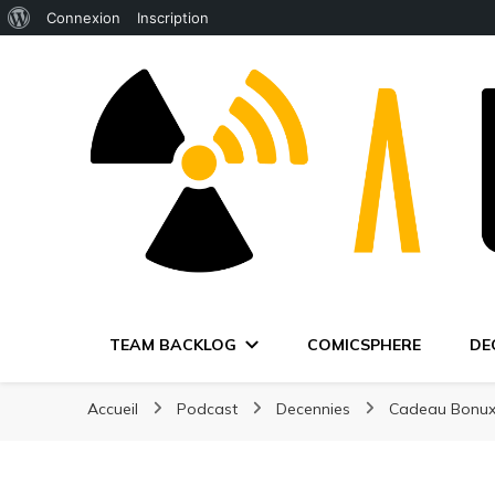
À
Connexion
Inscription
propos
de
WordPress
TEAM BACKLOG
COMICSPHERE
DE
Accueil
Podcast
Decennies
Cadeau Bonu