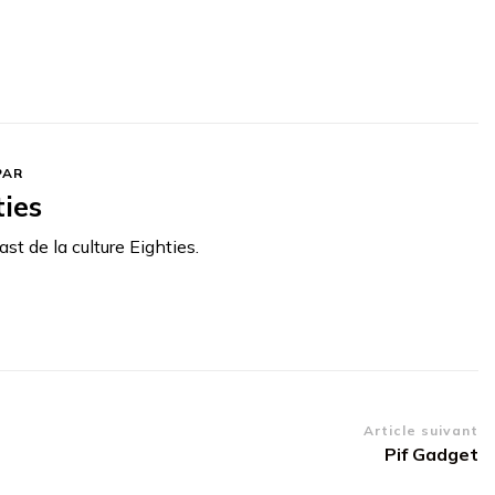
PAR
ties
st de la culture Eighties.
Article suivant
Pif Gadget