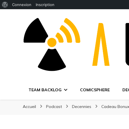
À
Connexion
Inscription
propos
de
WordPress
TEAM BACKLOG
COMICSPHERE
DE
Accueil
Podcast
Decennies
Cadeau Bonu