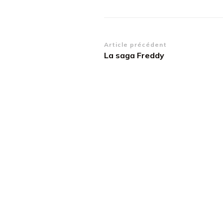
Navigation
Article précédent
La saga Freddy
d’article