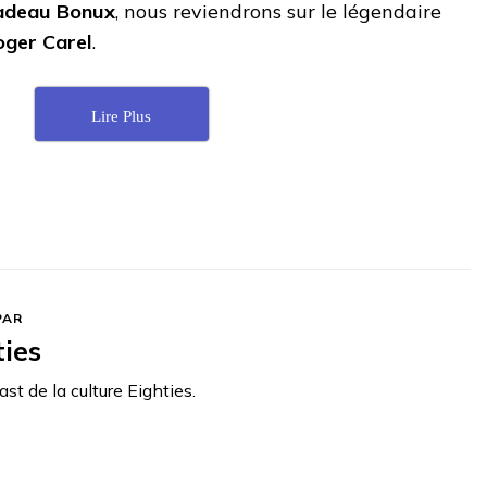
adeau Bonux
, nous reviendrons sur le légendaire
oger Carel
.
Lire Plus
PAR
ties
st de la culture Eighties.