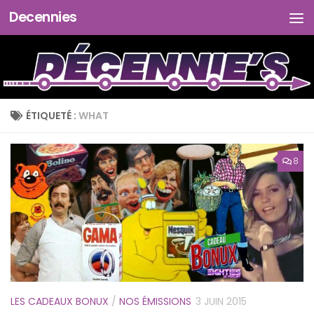
Decennies
Skip to content
ÉTIQUETÉ :
WHAT
8
LES CADEAUX BONUX
/
NOS ÉMISSIONS
3 JUIN 2015