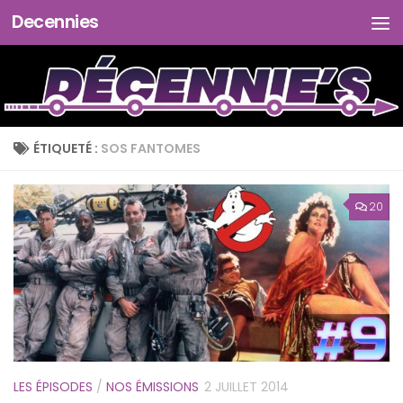
Decennies
Skip to content
ÉTIQUETÉ :
SOS FANTOMES
20
LES ÉPISODES
/
NOS ÉMISSIONS
2 JUILLET 2014