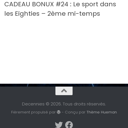
CADEAU BONUX #24 : Le sport dans
les Eighties – 2ème mi-temps
Decennies © 2026. Tous droits réservés.
Fièrement propulsé par
- Conçu par
Thème Hueman