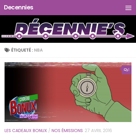
Decennies
Skip to content
ÉTIQUETÉ :
NBA
1
LES CADEAUX BONUX
/
NOS ÉMISSIONS
27 AVRIL 2016