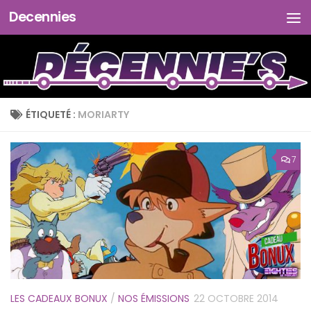
Decennies
Skip to content
ÉTIQUETÉ :
MORIARTY
7
LES CADEAUX BONUX
/
NOS ÉMISSIONS
22 OCTOBRE 2014