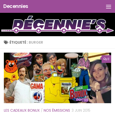
Decennies
Skip to content
ÉTIQUETÉ :
BURGER
8
LES CADEAUX BONUX
/
NOS ÉMISSIONS
3 JUIN 2015