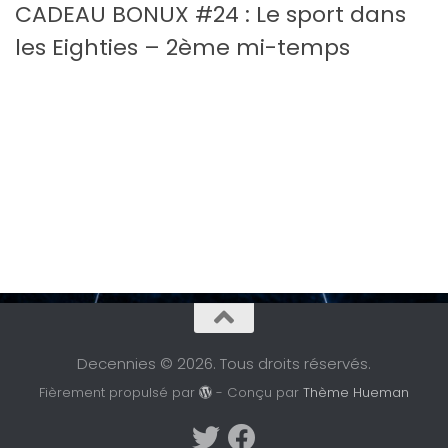
CADEAU BONUX #24 : Le sport dans
les Eighties – 2ème mi-temps
Decennies © 2026. Tous droits réservés.
Fièrement propulsé par
- Conçu par
Thème Hueman