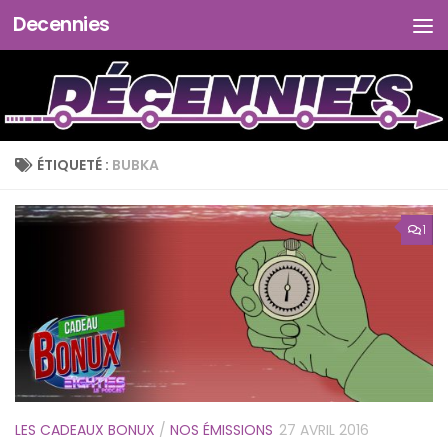
Decennies
Skip to content
ÉTIQUETÉ :
BUBKA
1
LES CADEAUX BONUX
/
NOS ÉMISSIONS
27 AVRIL 2016