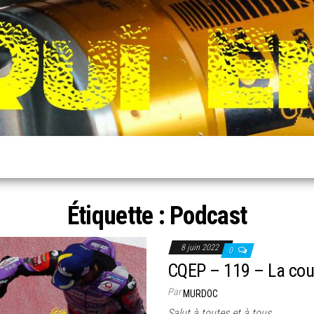
Étiquette :
Podcast
8 juin 2022
0
CQEP – 119 – La cou
Par
MURDOC
Salut à toutes et à tous,