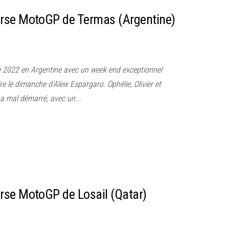
rse MotoGP de Termas (Argentine)
 2022 en Argentine avec un week end exceptionnel
re le dimanche d'Aleix Espargaro. Ophélie, Olivier et
 a mal démarré, avec un...
rse MotoGP de Losail (Qatar)