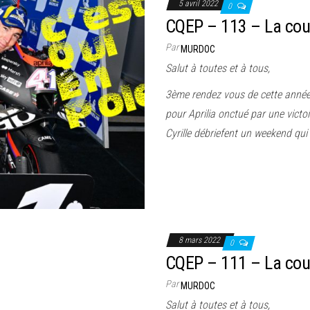
5 avril 2022
0
CQEP – 113 – La cou
Par
MURDOC
Salut à toutes et à tous,
3ème rendez vous de cette année
pour Aprilia onctué par une victoi
Cyrille débriefent un weekend qui
8 mars 2022
0
CQEP – 111 – La cou
Par
MURDOC
Salut à toutes et à tous,