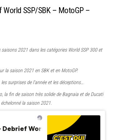
ef World SSP/SBK – MotoGP –
es saisons 2021 dans les catégories World SSP 300 et
t sur la saison 2021 en SBK et en MotoGP.
 les surprises de l’année et les déceptions…
, la fin de saison très solide de Bagnaia et de Ducati
t échelonné la saison 2021.