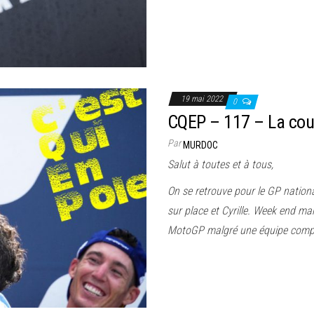
19 mai 2022
0
CQEP – 117 – La co
Par
MURDOC
Salut à toutes et à tous,
On se retrouve pour le GP nationa
sur place et Cyrille. Week end ma
MotoGP malgré une équipe compét