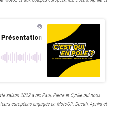
tte saison 2022 avec Paul, Pierre et Cyrille qui nous
teurs européens engagés en MotoGP; Ducati, Aprilia et