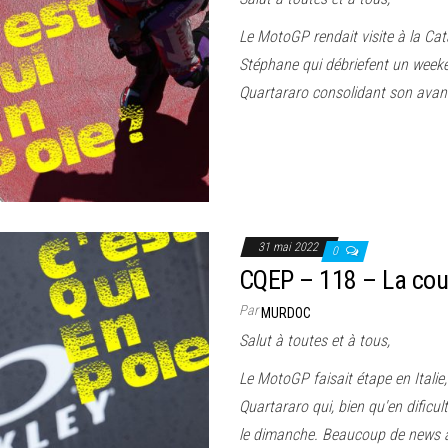
Le MotoGP rendait visite à la Cat
Stéphane qui débriefent un weeke
Quartararo consolidant son avance
31 mai 2022
0
CQEP – 118 – La cou
Par
MURDOC
Salut à toutes et à tous,
Le MotoGP faisait étape en Italie
Quartararo qui, bien qu'en dificul
le dimanche. Beaucoup de news à 