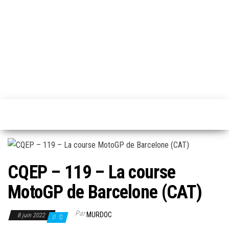
Skip
to
the
content
C'est
qui
en
pole
CQEP – 119 – La course
MotoGP de Barcelone (CAT)
Par
MURDOC
8 juin 2022
0