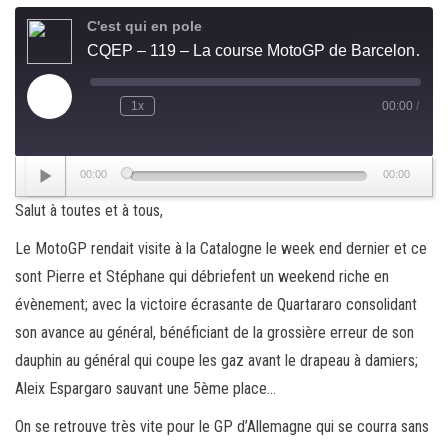
C'est qui en pole
CQEP – 119 – La course MotoGP de Barcelone (CAT)
Play
1x
00:00
/
Rewind
Fast
Episode
10
Forward
Seconds
30
seconds
Lecteur
00:00
00:00
audio
Salut à toutes et à tous,
Le MotoGP rendait visite à la Catalogne le week end dernier et ce
sont Pierre et Stéphane qui débriefent un weekend riche en
évènement; avec la victoire écrasante de Quartararo consolidant
son avance au général, bénéficiant de la grossière erreur de son
dauphin au général qui coupe les gaz avant le drapeau à damiers;
Aleix Espargaro sauvant une 5ème place…
On se retrouve très vite pour le GP d’Allemagne qui se courra sans