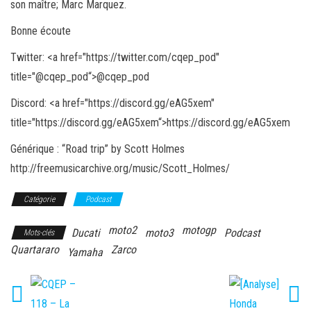
son maître; Marc Marquez.
Bonne écoute
Twitter: <a href="https://twitter.com/cqep_pod"
title="
@cqep_pod
“>@cqep_pod
Discord: <a href="https://discord.gg/eAG5xem"
title="
https://discord.gg/eAG5xem
“>https://discord.gg/eAG5xem
Générique : “Road trip” by Scott Holmes
http://freemusicarchive.org/music/Scott_Holmes/
Catégorie
Podcast
moto2
motogp
Ducati
moto3
Podcast
Mots-clés
Quartararo
Zarco
Yamaha