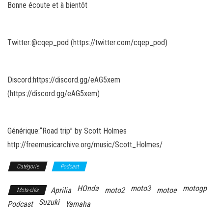
Bonne écoute et à bientôt
Twitter:@cqep_pod (https://twitter.com/cqep_pod)
Discord:https://discord.gg/eAG5xem
(https://discord.gg/eAG5xem)
Générique:“Road trip” by Scott Holmes
http://freemusicarchive.org/music/Scott_Holmes/
Catégorie
Podcast
HOnda
moto3
motogp
Aprilia
moto2
motoe
Mots-clés
Suzuki
Podcast
Yamaha