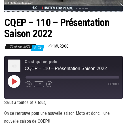
CQEP – 110 – Présentation
Saison 2022
Par
MURDOC
25 février 2022
0
C'est qui en pole
CQEP – 110 – Présentation Saison 2022
Play
1x
00:00
/
Rewind
Fast
Episode
10
Forward
Seconds
30
seconds
Salut à toutes et à tous,
On se retrouve pour une nouvelle saison Moto et donc… une
nouvelle saison de CQEP!!