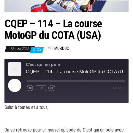
CQEP – 114 – La course
MotoGP du COTA (USA)
Par
MURDOC
12 avril 2022
0
C'est qui en pole
CQEP – 114 – La course MotoGP du COTA (USA)
Play
1x
00:00
/
Rewind
Fast
Episode
10
Forward
Seconds
30
seconds
Salut à toutes et à tous,
On se retrouve pour un nouvel épisode de C’est qui en pole avec