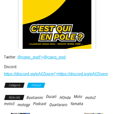
Twitter:
@cqep_pod
“>@cqep_pod
Discord:
https://discord.gg/eAG5xem
“>https://discord.gg/eAG5xem
Catégorie
Podcast
Ducati
Moto
Bastianini
HOnda
moto2
Mots-clés
moto3
Podcast
Yamaha
motogp
Quartararo