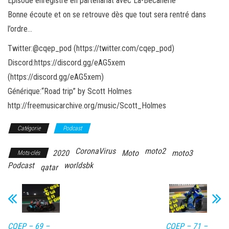
Épisode enregistré en partenariat avec La-Bécanerie
Bonne écoute et on se retrouve dès que tout sera rentré dans
l’ordre…
Twitter:@cqep_pod (https://twitter.com/cqep_pod)
Discord:https://discord.gg/eAG5xem
(https://discord.gg/eAG5xem)
Générique:“Road trip” by Scott Holmes
http://freemusicarchive.org/music/Scott_Holmes
Catégorie
Podcast
CoronaVirus
moto2
2020
Moto
moto3
Mots-clés
Podcast
worldsbk
qatar
CQEP – 69 –
CQEP – 71 –