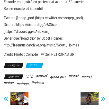
Épisode enregistré en partenariat avec La-Bécanerie
Bonne écoute et à bientôt
Twitter:@cqep_pod (https://twitter.com/cqep_pod)
Discord:https://discord.gg/eAG5xem
(https://discord.gg/eAG5xem)
Générique:“Road trip” by Scott Holmes
http://freemusicarchive.org/music/Scott_Holmes
Crédit Photo : Compte Twitter PETRONAS SRT
Catégorie
Podcast
debrief
moto2
2020
grand prix
moto3
Mots-clés
motoe
Podcast
motogp