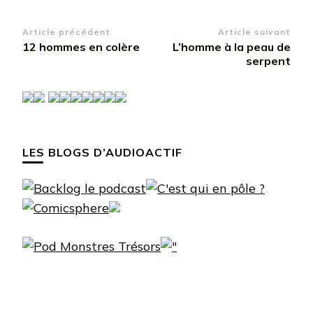
Navigation
Article précédent
Article suivant
12 hommes en colère
L’homme à la peau de
d’article
serpent
LES BLOGS D’AUDIOACTIF