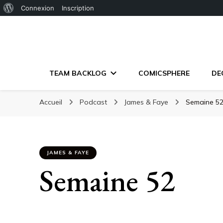
À
Connexion
Inscription
propos
de
WordPress
TEAM BACKLOG
COMICSPHERE
DE
Accueil
Podcast
James & Faye
Semaine 5
JAMES & FAYE
Semaine 52