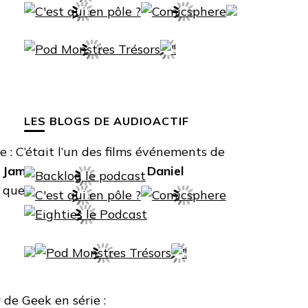
LES BLOGS DE AUDIOACTIF
 : C’était l’un des films événements de
r
James Bond
incarné par
Daniel
i que de la saga du plus célèbre des
de Geek en série :