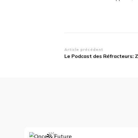
Navigation
Article précédent
Le Podcast des Réfracteurs: 
d’article