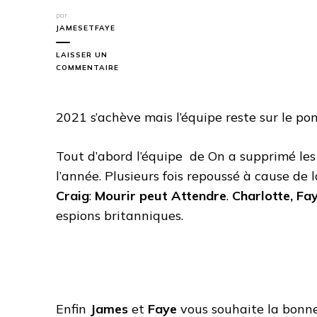
par
JAMESETFAYE
LAISSER UN
SUR
COMMENTAIRE
SEMAINE
52
2021 s’achève mais l’équipe reste sur le pon
Tout d’abord l’équipe de On a supprimé les 
l’année. Plusieurs fois repoussé à cause de
Craig
:
Mourir peut Attendre
.
Charlotte, Fa
espions britanniques.
Enfin
James
et
Faye
vous souhaite la bonne