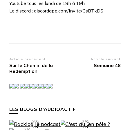
Youtube tous les lundi de 18h à 19h.
Le discord : discordapp.com/invite/GsBTkDS
Navigation
Article précédent
Article suivant
Sur le Chemin de la
Semaine 48
d’article
Rédemption
LES BLOGS D’AUDIOACTIF