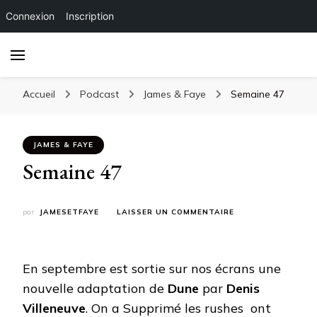
Connexion
Inscription
Accueil
Podcast
James & Faye
Semaine 47
JAMES & FAYE
Semaine 47
SUR
par
JAMESETFAYE
LAISSER UN COMMENTAIRE
SEMAINE
47
En septembre est sortie sur nos écrans une
nouvelle adaptation de
Dune
par
Denis
Villeneuve
. On a Supprimé les rushes ont