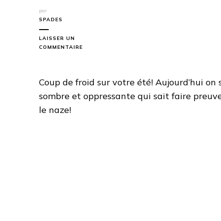
par
SPADES
LAISSER UN
SUR
COMMENTAIRE
GOODNIGHT
MOMMY
Coup de froid sur votre été! Aujourd’hui o
sombre et oppressante qui sait faire preuve 
le naze!