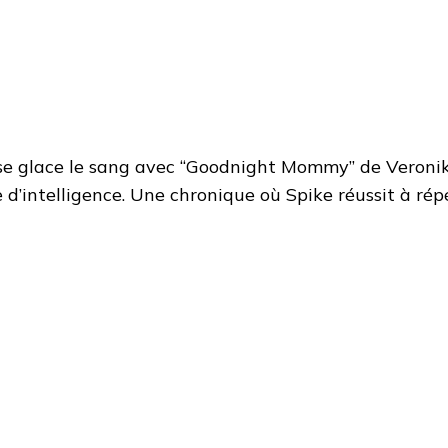
n se glace le sang avec “Goodnight Mommy” de Veronika
d’intelligence. Une chronique où Spike réussit à répét