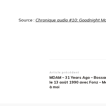
Source :
Chronique audio #10: Goodnight M
Navigation
Article précédent
MDAM – 31 Years Ago – Bossa
d’article
le 13 août 1990 avec Fonz – M
à moi