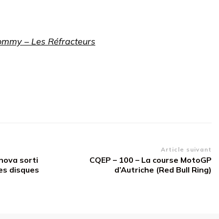
ommy – Les Réfracteurs
Article suivant
nova sorti
CQEP – 100 – La course MotoGP
es disques
d’Autriche (Red Bull Ring)