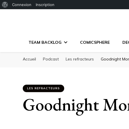
À
Connexion
Inscription
propos
de
WordPress
TEAM BACKLOG
COMICSPHERE
DE
Accueil
Podcast
Les refracteurs
Goodnight M
LES REFRACTEURS
Goodnight M