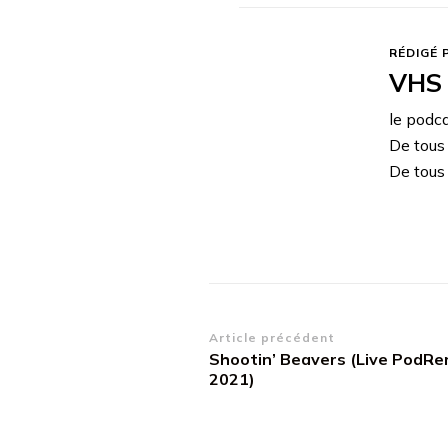
RÉDIGÉ 
VHS 
le podc
De tous
De tous 
Navigation
Article précédent
Shootin’ Beavers (Live PodR
d’article
2021)