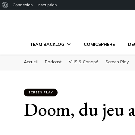
À
Connexion
Inscription
propos
de
WordPress
TEAM BACKLOG
COMICSPHERE
DE
Accueil
Podcast
VHS & Canapé
Screen Play
SCREEN PLAY
Doom, du jeu 