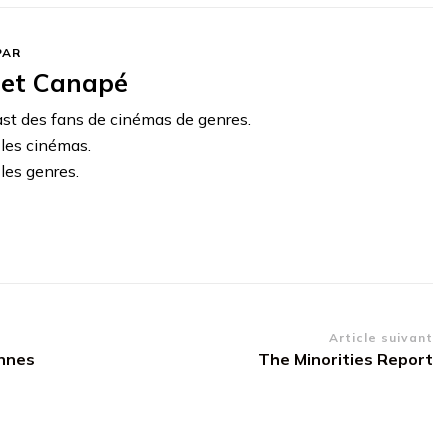
PAR
et Canapé
ast des fans de cinémas de genres.
 les cinémas.
les genres.
Article suivant
ennes
The Minorities Report