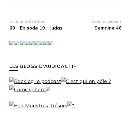
Navigation
Article précédent
Article suivant
60 – Episode 19 – Judas
Semaine 46
d’article
LES BLOGS D’AUDIOACTIF