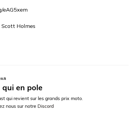
.gg/eAG5xem
y Scott Holmes
PAR
t qui en pole
st qui revient sur les grands prix moto.
ez nous sur notre
Discord