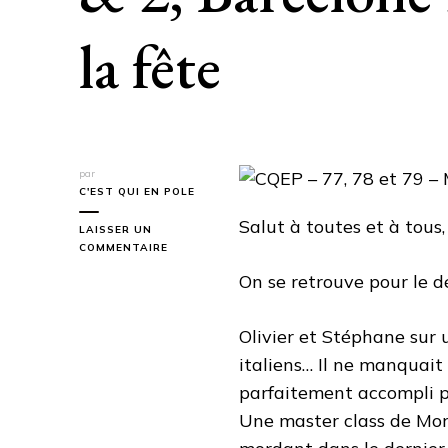
la fête
par
C'EST QUI EN POLE
Salut à toutes et à tous,
LAISSER UN
SUR
COMMENTAIRE
CQEP
On se retrouve pour le d
–
77,
78
Olivier et Stéphane sur 
ET
79
italiens… Il ne manquait
–
parfaitement accompli po
MISANO
1
Une master class de Mor
&
2,