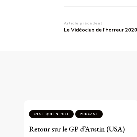
Navigation
Article précédent
Le Vidéoclub de l’horreur 202
d’article
C'EST QUI EN POLE
PODCAST
Retour sur le GP d’Austin (USA)