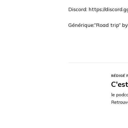
Discord: https://discord
Générique:“Road trip” b
RÉDIGÉ 
C'es
le podca
Retrouv