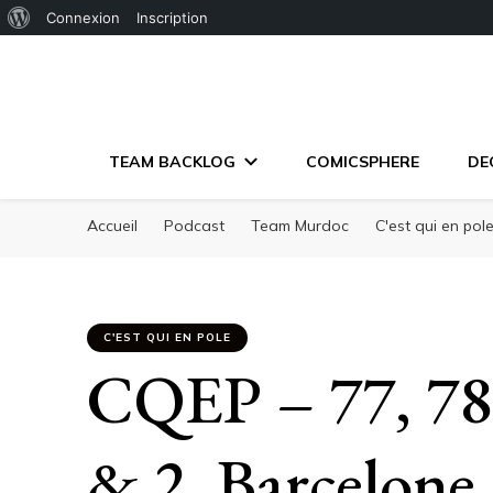
À
Connexion
Inscription
propos
de
WordPress
TEAM BACKLOG
COMICSPHERE
DE
Accueil
Podcast
Team Murdoc
C'est qui en pol
C'EST QUI EN POLE
CQEP – 77, 78 
& 2, Barcelone