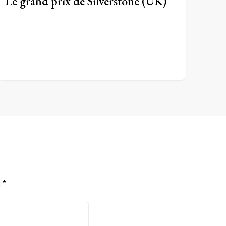
Le grand prix de Silverstone (UK)
c
*