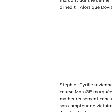
mordant dans le dernier
BARCELONE
d’inédit… Alors que Dov
2020
–
YAMAHA
À
LA
FÊTE
Stéph et Cyrille revien
course MotoGP marquée 
malheureusement conclue
son compteur de victoire