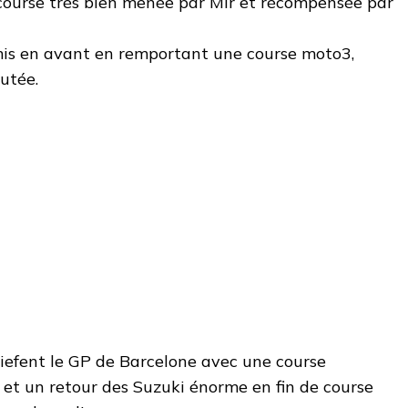
ourse très bien menée par Mir et récompensée par
mis en avant en remportant une course moto3,
putée.
riefent le GP de Barcelone avec une course
 et un retour des Suzuki énorme en fin de course