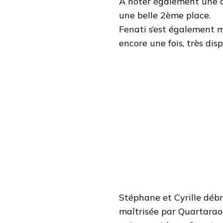
A noter également une c
une belle 2ème place.
Fenati s’est également 
encore une fois, très dis
Stéphane et Cyrille déb
maîtrisée par Quartarao