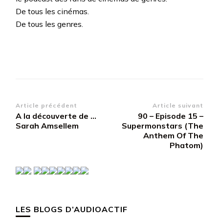
De tous les cinémas.
De tous les genres.
Navigation
Article précédent
Article suivant
A la découverte de …
90 – Episode 15 –
d’article
Sarah Amsellem
Supermonstars (The
Anthem Of The
Phatom)
LES BLOGS D’AUDIOACTIF