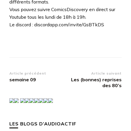
différents formats.
Vous pouvez suivre ComicsDiscovery en direct sur
Youtube tous les lundi de 18h à 19h.
Le discord : discordapp.com/invite/GsBTkDS
Navigation
Article précédent
Article suivant
semaine 09
Les (bonnes) reprises
d’article
des 80’s
LES BLOGS D’AUDIOACTIF