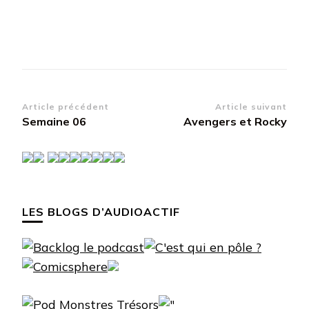
Navigation
Article précédent
Article suivant
Semaine 06
Avengers et Rocky
d’article
LES BLOGS D’AUDIOACTIF