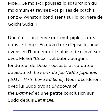
Moe…. Ce mois-ci, poussez la saturation au
maximum et revisez vos prises de catch !
Fonz & Winston bondissent sur la carrière de
Goichi Suda !
Une émission fleuve aux multpiples sauts
dans le temps. En ouverture d’épisode, nous
avons eu l’honneur et le plaisir de converser
avec Mehdi “
Deez”
Debbabi-Zourgani,
fondateur de
Deez Podcasts
et co-auteur
de
Suda 51, Le Punk du Jeu Vidéo Japonais
(2017- Pix’n Love Editions)
. Nous aborderons
avec lui Suda avant
Shadows of
the
Damned
et une petite conclusion sur
Suda depuis
Let it Die.