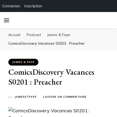
Connexion
Inscription
Accueil
Podcast
James & Faye
ComicsDiscovery Vacances S0201 : Preacher
JAMES & FAYE
ComicsDiscovery Vacances
S0201 : Preacher
SUR
par
JAMESETFAYE
LAISSER UN COMMENTAIRE
COMICSDISCOVERY
VACANCES
S0201
: