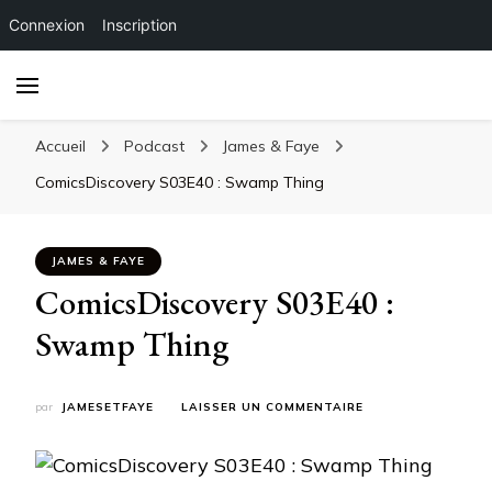
Connexion
Inscription
Accueil
Podcast
James & Faye
ComicsDiscovery S03E40 : Swamp Thing
JAMES & FAYE
ComicsDiscovery S03E40 :
Swamp Thing
SUR
par
JAMESETFAYE
LAISSER UN COMMENTAIRE
COMICSDISCOVERY
S03E40
:
SWAMP