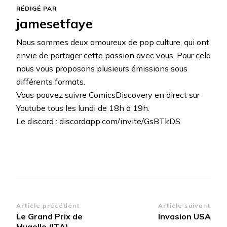
RÉDIGÉ PAR
jamesetfaye
Nous sommes deux amoureux de pop culture, qui ont
envie de partager cette passion avec vous. Pour cela
nous vous proposons plusieurs émissions sous
différents formats.
Vous pouvez suivre ComicsDiscovery en direct sur
Youtube tous les lundi de 18h à 19h.
Le discord : discordapp.com/invite/GsBTkDS
Navigation
Article précédent
Article suivant
Le Grand Prix de
Invasion USA
d’article
Mugello (ITA)