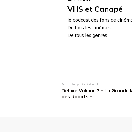
RÉDIGÉ PAR
VHS et Canapé
le podcast des fans de ciném
De tous les cinémas.
De tous les genres.
Navigation
Article précédent
Deluxe Volume 2 – La Grande
d’article
des Robots –