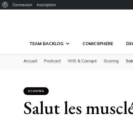
À
Connexion
Inscription
propos
de
WordPress
TEAM BACKLOG
COMICSPHERE
DE
Accueil
Podcast
VHS & Canapé
Scoring
Sal
SCORING
Salut les musclé