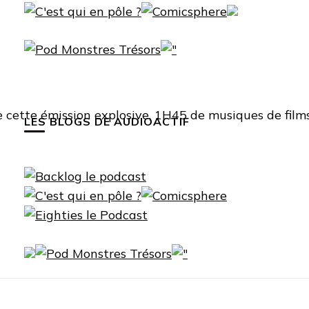
 cette émission explosive, 1H45 de musiques de film
LES BLOGS DE AUDIOACTIF