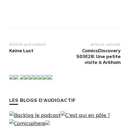
Navigation
Article précédent
Article suivant
Keine Lust
ComicsDiscovery
d’article
S03E28: Une petite
visite à Arkham
LES BLOGS D’AUDIOACTIF