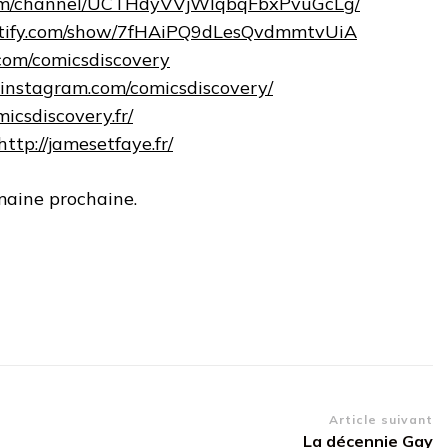
com/channel/UCTHdyVVjWlqbqFbxPvuGcLg/
potify.com/show/7fHAiPQ9dLesQvdmmtvUiA
.com/comicsdiscovery
.instagram.com/comicsdiscovery/
micsdiscovery.fr/
http://jamesetfaye.fr/
maine prochaine.
Article suivant
La décennie Gay