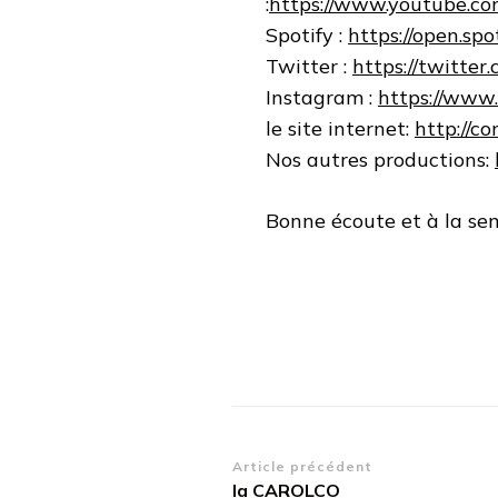
:
https://www.youtube.
Spotify :
https://open.s
Twitter :
https://twitter
Instagram :
https://www
le site internet:
http://co
Nos autres productions:
Bonne écoute et à la se
Navigation
Article précédent
la CAROLCO