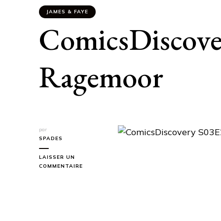
JAMES & FAYE
ComicsDiscove
Ragemoor
par
SPADES
LAISSER UN
SUR
COMMENTAIRE
COMICSDISCOVERY
S03E21:
RAGEMOOR