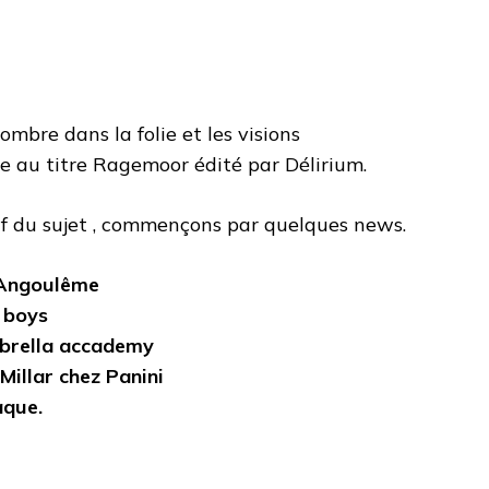
ombre dans la folie et les visions
au titre Ragemoor édité par Délirium.
if du sujet , commençons par quelques news.
d’Angoulême
e boys
Umbrella accademy
Millar chez Panini
aque.