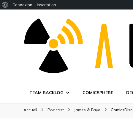
À
Connexion
Inscription
propos
de
WordPress
TEAM BACKLOG
COMICSPHERE
DE
Accueil
Podcast
James & Faye
ComicsDisc