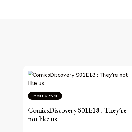
d’article
JAMES & FAYE
ComicsDiscovery S01E18 : They’re
not like us