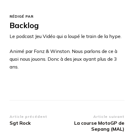
RÉDIGÉ PAR
Backlog
Le podcast Jeu Vidéo qui a loupé le train de la hype.
Animé par Fonz & Winston. Nous parlons de ce à
quoi nous jouons. Donc à des jeux ayant plus de 3
ans.
Navigation
Article précédent
Article suivant
Sgt Rock
La course MotoGP de
d’article
Sepang (MAL)