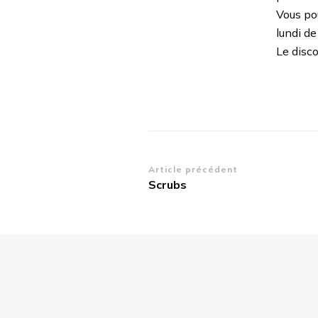
Vous po
lundi d
Le disc
Navigation
Article précédent
Scrubs
d’article