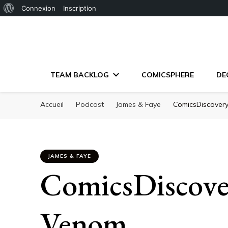
À
Connexion
Inscription
propos
de
WordPress
TEAM BACKLOG
COMICSPHERE
DE
Accueil
Podcast
James & Faye
ComicsDiscover
JAMES & FAYE
ComicsDiscove
Venom