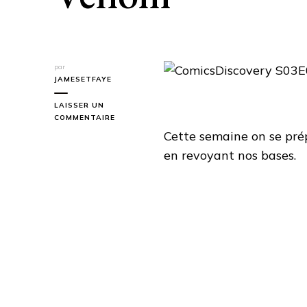
par
JAMESETFAYE
LAISSER UN
SUR
COMMENTAIRE
COMICSDISCOVERY
Cette semaine on se pré
S03E05
en revoyant nos bases.
:
VENOM