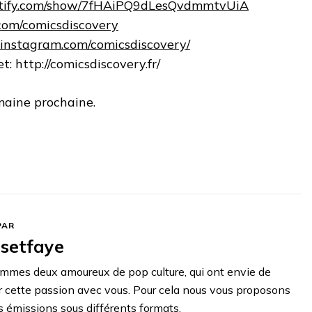
potify.com/show/7fHAiPQ9dLesQvdmmtvUiA
.com/comicsdiscovery
.instagram.com/comicsdiscovery/
et: http://comicsdiscovery.fr/
maine prochaine.
PAR
setfaye
mmes deux amoureux de pop culture, qui ont envie de
r cette passion avec vous. Pour cela nous vous proposons
s émissions sous différents formats.