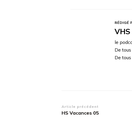
RÉDIGÉ 
VHS 
le podc
De tous
De tous 
Navigation
Article précédent
HS Vacances 05
d’article