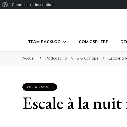
À
Connexion
Inscription
propos
de
WordPress
TEAM BACKLOG
COMICSPHERE
DE
Accueil
Podcast
VHS & Canapé
Escale à 
VHS & CANAPÉ
Escale à la nui