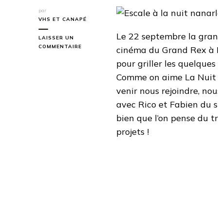
par
VHS ET CANAPÉ
Le 22 septembre la gran
LAISSER UN
SUR
COMMENTAIRE
cinéma du Grand Rex à Pa
ESCALE
pour griller les quelques
À
LA
Comme on aime La Nuit N
NUIT
venir nous rejoindre, no
NANARLAND
avec Rico et Fabien du s
bien que l’on pense du t
projets !