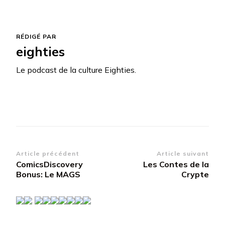
RÉDIGÉ PAR
eighties
Le podcast de la culture Eighties.
Navigation
Article précédent
Article suivant
ComicsDiscovery
Les Contes de la
d’article
Bonus: Le MAGS
Crypte