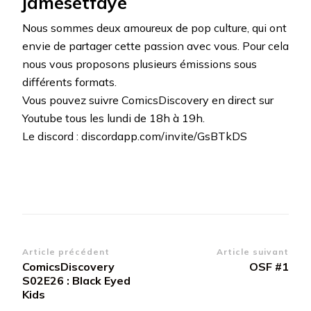
jamesetfaye
Nous sommes deux amoureux de pop culture, qui ont
envie de partager cette passion avec vous. Pour cela
nous vous proposons plusieurs émissions sous
différents formats.
Vous pouvez suivre ComicsDiscovery en direct sur
Youtube tous les lundi de 18h à 19h.
Le discord : discordapp.com/invite/GsBTkDS
Navigation
Article précédent
Article suivant
ComicsDiscovery
OSF #1
d’article
S02E26 : Black Eyed
Kids