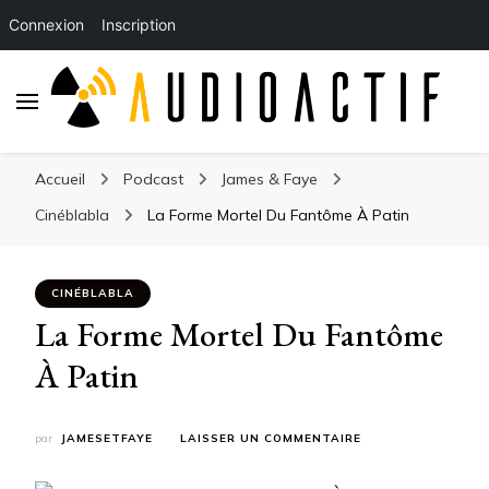
Connexion
Inscription
Accueil
Podcast
James & Faye
Cinéblabla
La Forme Mortel Du Fantôme À Patin
CINÉBLABLA
La Forme Mortel Du Fantôme
À Patin
SUR
par
JAMESETFAYE
LAISSER UN COMMENTAIRE
LA
FORME