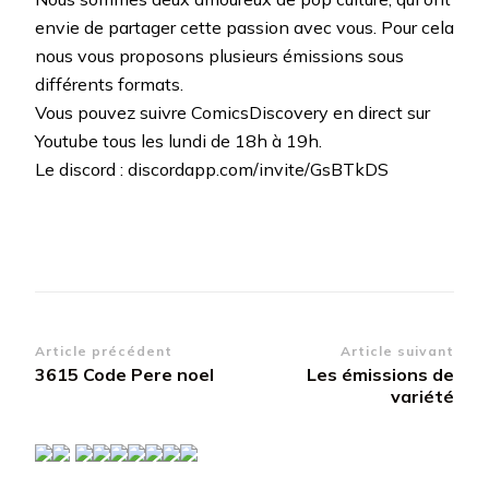
envie de partager cette passion avec vous. Pour cela
nous vous proposons plusieurs émissions sous
différents formats.
Vous pouvez suivre ComicsDiscovery en direct sur
Youtube tous les lundi de 18h à 19h.
Le discord : discordapp.com/invite/GsBTkDS
Navigation
Article précédent
Article suivant
3615 Code Pere noel
Les émissions de
d’article
variété