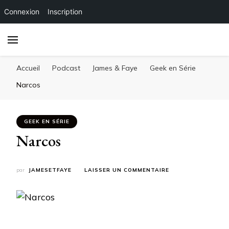
Connexion
Inscription
Accueil
Podcast
James & Faye
Geek en Série
Narcos
GEEK EN SÉRIE
Narcos
SUR
par
JAMESETFAYE
LAISSER UN COMMENTAIRE
NARCOS