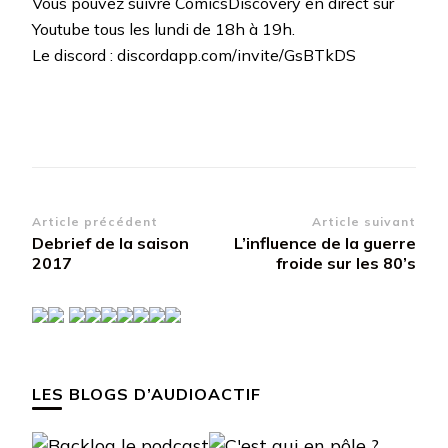
Vous pouvez suivre ComicsDiscovery en direct sur
Youtube tous les lundi de 18h à 19h.
Le discord : discordapp.com/invite/GsBTkDS
Navigation
Article précédent
Article suivant
Debrief de la saison
L’influence de la guerre
d’article
2017
froide sur les 80’s
LES BLOGS D’AUDIOACTIF