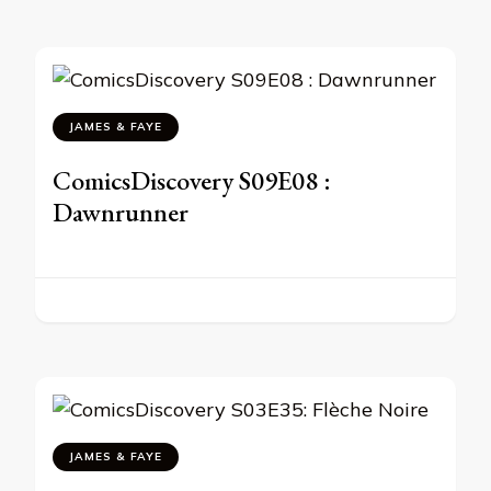
JAMES & FAYE
ComicsDiscovery S09E08 :
Dawnrunner
JAMES & FAYE