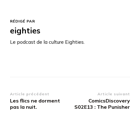
RÉDIGÉ PAR
eighties
Le podcast de la culture Eighties.
Navigation
Article précédent
Article suivant
Les flics ne dorment
ComicsDiscovery
d’article
pas la nuit.
S02E13 : The Punisher