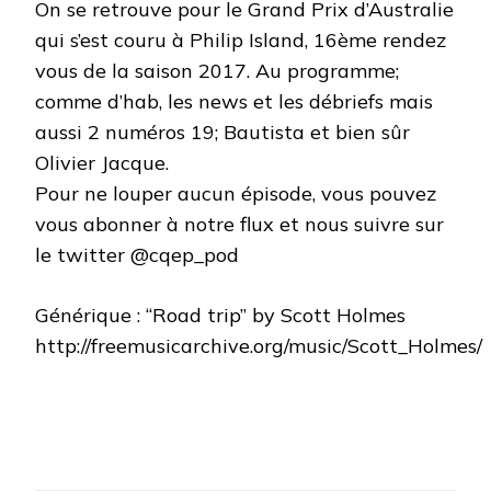
On se retrouve pour le Grand Prix d’Australie
MOTOGP
DE
qui s’est couru à Philip Island, 16ème rendez
PHILIP
vous de la saison 2017. Au programme;
ISLAND
(AUS)
comme d’hab, les news et les débriefs mais
aussi 2 numéros 19; Bautista et bien sûr
Olivier Jacque.
Pour ne louper aucun épisode, vous pouvez
vous abonner à notre flux et nous suivre sur
le twitter @cqep_pod
Générique : “Road trip” by Scott Holmes
http://freemusicarchive.org/music/Scott_Holmes/