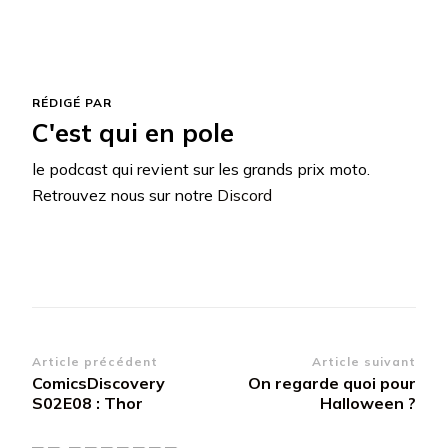
RÉDIGÉ PAR
C'est qui en pole
le podcast qui revient sur les grands prix moto.
Retrouvez nous sur notre
Discord
Navigation
Article précédent
Article suivant
ComicsDiscovery
On regarde quoi pour
d’article
S02E08 : Thor
Halloween ?