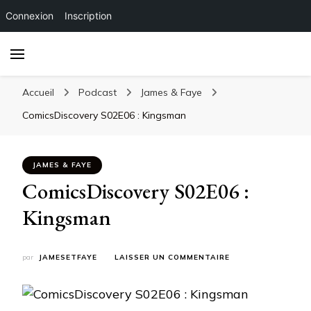
Connexion
Inscription
Accueil
Podcast
James & Faye
ComicsDiscovery S02E06 : Kingsman
JAMES & FAYE
ComicsDiscovery S02E06 :
Kingsman
SUR
par
JAMESETFAYE
LAISSER UN COMMENTAIRE
COMICSDISCOVERY
S02E06
:
KINGSMAN