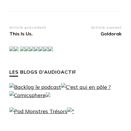
Navigation
Article précédent
Article suivant
This Is Us.
Goldorak
d’article
LES BLOGS D’AUDIOACTIF