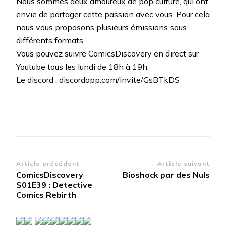
Nous sommes deux amoureux de pop culture, qui ont
envie de partager cette passion avec vous. Pour cela
nous vous proposons plusieurs émissions sous
différents formats.
Vous pouvez suivre ComicsDiscovery en direct sur
Youtube tous les lundi de 18h à 19h.
Le discord : discordapp.com/invite/GsBTkDS
Navigation
Article précédent
Article suivant
ComicsDiscovery
Bioshock par des Nuls
d’article
S01E39 : Detective
Comics Rebirth