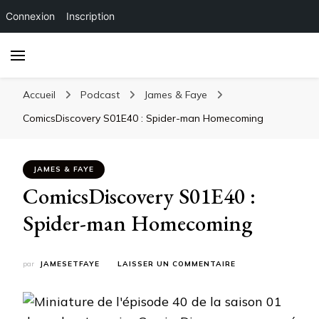
Connexion
Inscription
Accueil
Podcast
James & Faye
ComicsDiscovery S01E40 : Spider-man Homecoming
JAMES & FAYE
ComicsDiscovery S01E40 :
Spider-man Homecoming
SUR
par
JAMESETFAYE
LAISSER UN COMMENTAIRE
COMICSDISCOVERY
S01E40
:
SPIDER-