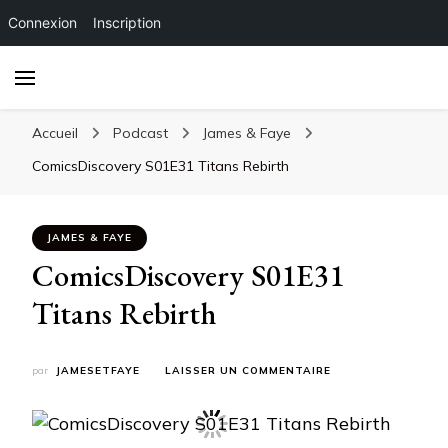
Connexion
Inscription
Accueil
Podcast
James & Faye
ComicsDiscovery S01E31 Titans Rebirth
JAMES & FAYE
ComicsDiscovery S01E31
Titans Rebirth
SUR
par
JAMESETFAYE
LAISSER UN COMMENTAIRE
COMICSDISCOVERY
S01E31
TITANS
REBIRTH