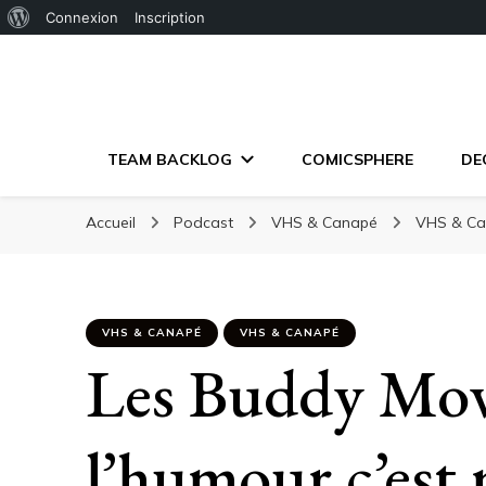
À
Connexion
Inscription
propos
de
WordPress
TEAM BACKLOG
COMICSPHERE
DE
Accueil
Podcast
VHS & Canapé
VHS & C
VHS & CANAPÉ
VHS & CANAPÉ
Les Buddy Mov
l’humour c’est