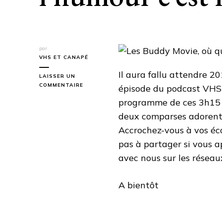
par
VHS ET CANAPÉ
Il aura fallu attendre 20
LAISSER UN
SUR
COMMENTAIRE
épisode du podcast VHS
LES
programme de ces 3h15 d
BUDDY
MOVIE,
deux comparses adorent
OÙ
Accrochez-vous à vos éc
QUAND
L’HUMOUR
pas à partager si vous a
C’EST
avec nous sur les réseau
MIEUX
À
DEUX
A bientôt