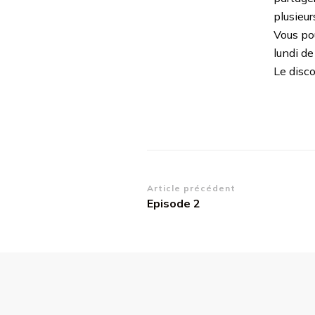
plusieur
Vous po
lundi d
Le disc
Navigation
Article précédent
Episode 2
d’article