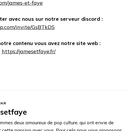
.com/james-et-faye
ter avec nous sur notre serveur discord :
app.com/invite/GsBTkDS
notre contenu vous avez notre site web :
:
https://jamesetfaye.fr/
PAR
setfaye
mmes deux amoureux de pop culture, qui ont envie de
r cette passion avec vous. Pour cela nous vous proposons