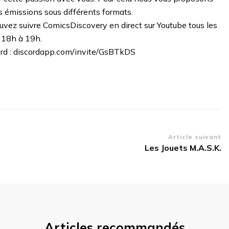
s émissions sous différents formats.
uvez suivre ComicsDiscovery en direct sur Youtube tous les
e 18h à 19h.
ord : discordapp.com/invite/GsBTkDS
Article suivant
Les Jouets M.A.S.K.
Articles recommandés