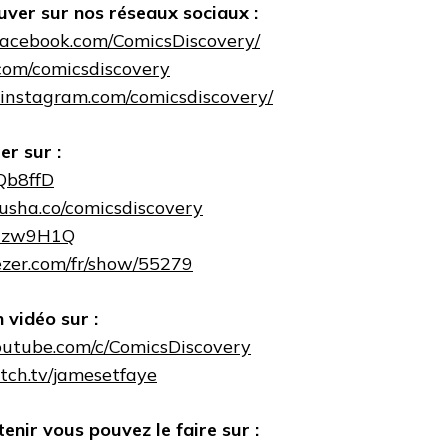
ver sur nos réseaux sociaux :
facebook.com/ComicsDiscovery/
.com/comicsdiscovery
.instagram.com/comicsdiscovery/
r sur :
2Qb8ffD
ausha.co/comicsdiscovery
o/2zw9H1Q
ezer.com/fr/show/55279
 vidéo sur :
outube.com/c/ComicsDiscovery
tch.tv/jamesetfaye
enir vous pouvez le faire sur :