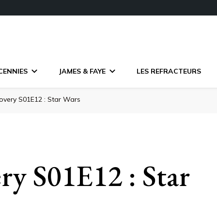
CENNIES
JAMES & FAYE
LES REFRACTEURS
overy S01E12 : Star Wars
y S01E12 : Star