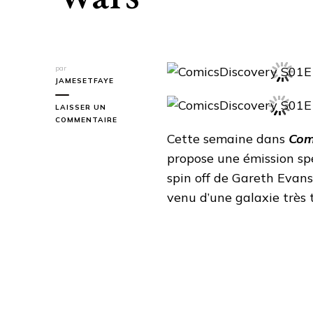
par
JAMESETFAYE
LAISSER UN
SUR
COMMENTAIRE
COMICSDISCOVERY
Cette semaine dans
Com
S01E12
propose une émission sp
:
STAR
spin off de Gareth Evan
WARS
venu d’une galaxie très t