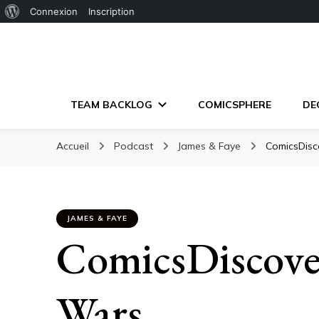
À
Connexion
Inscription
propos
de
WordPress
TEAM BACKLOG
COMICSPHERE
DE
Accueil
Podcast
James & Faye
ComicsDisc
JAMES & FAYE
ComicsDiscover
Wars