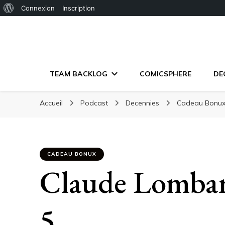
À
Connexion
Inscription
propos
de
WordPress
TEAM BACKLOG
COMICSPHERE
DE
Accueil
Podcast
Decennies
Cadeau Bonu
CADEAU BONUX
Claude Lombard
5