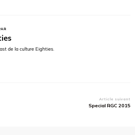
PAR
ties
st de la culture Eighties.
Article suivant
Special RGC 2015