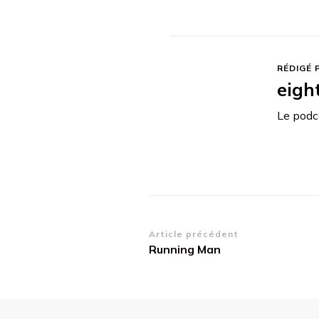
RÉDIGÉ 
eigh
Le podca
Navigation
Article précédent
Running Man
d’article