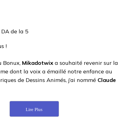
s !
u Bonux,
Mikadotwix
a souhaité revenir sur la
ame dont la voix a émaillé notre enfance au
ériques de Dessins Animés, j’ai nommé
Claude
Lire Plus