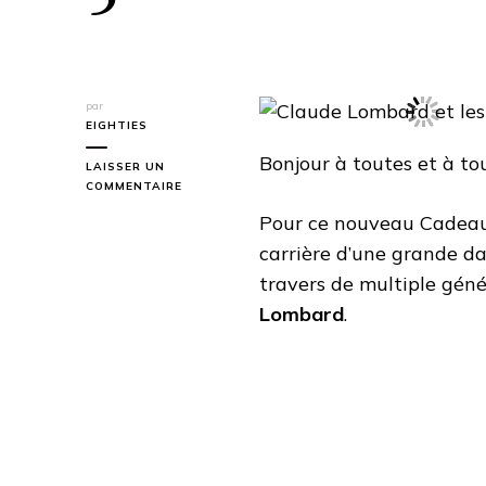
par
EIGHTIES
Bonjour à toutes et à tou
LAISSER UN
SUR
COMMENTAIRE
CLAUDE
Pour ce nouveau Cadea
LOMBARD
ET
carrière d’une grande d
LES
travers de multiple gén
DA
DE
Lombard
.
LA
5