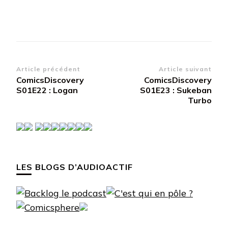
Navigation
Article précédent
Article suivant
ComicsDiscovery
ComicsDiscovery
d’article
S01E22 : Logan
S01E23 : Sukeban
Turbo
LES BLOGS D’AUDIOACTIF