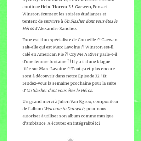
continue
Hebd’Horror 3 !
Gaewen, Fonz et
Winston écument les soirées étudiantes et
tentent de survivre à
Un Slasher dont vous êtes le
Héros
d’Alexandre Sanchez.
Fonz est-il un spécialiste de Corneille ?! Gaewen
sait-elle qui est Marc Lavoine ?! Winston est-il
calé en American Pie ?! Cry Me A River parle-t-il
d’une femme fontaine ?! Il y a-t-il une blague
filée sur Marc Lavoine ?! Tout ça et plus encore
sont à découvrir dans notre Épisode 32 ! Et
rendez-vous la semaine prochaine pour la suite
d’
Un Slasher dont vous êtes le Héros.
Un grand merci à Julien Van Egroo, compositeur
de l’album
Welcome to Dunwich,
pour nous
autoriser à utiliser son album comme musique
d’ambiance. A écouter en intégralité
ici