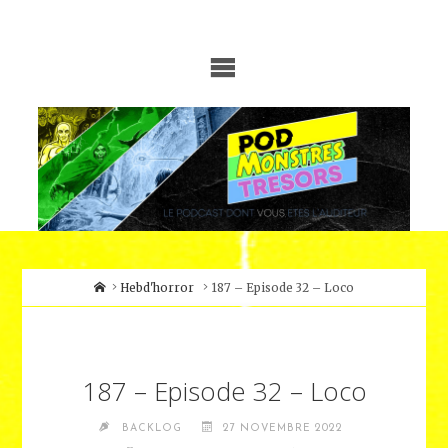
Skip
to
content
Home
Hebd'horror
187 – Episode 32 – Loco
187 – Episode 32 – Loco
BACKLOG
27 NOVEMBRE 2022