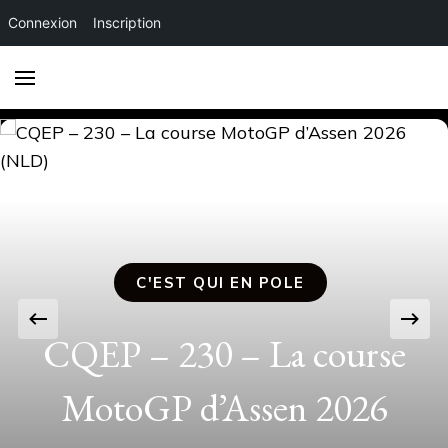
Connexion
Inscription
C'EST QUI EN POLE
C'EST QU
CQEP – 230 – La course
MotoGP d’Assen 2026