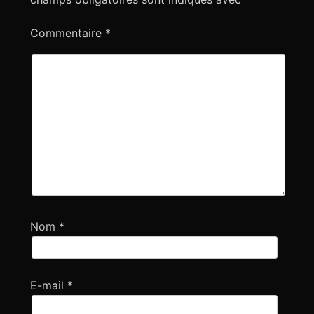
’
a
Commentaire
*
r
t
i
c
l
e
Nom
*
E-mail
*