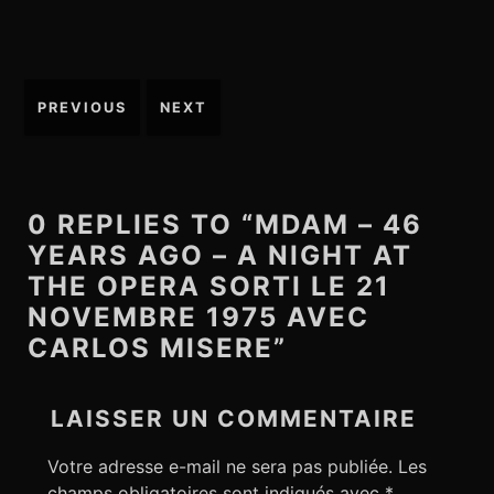
PREVIOUS
NEXT
N
a
v
i
0 REPLIES TO “MDAM – 46
g
YEARS AGO – A NIGHT AT
a
THE OPERA SORTI LE 21
t
NOVEMBRE 1975 AVEC
i
CARLOS MISERE”
o
n
LAISSER UN COMMENTAIRE
d
e
Votre adresse e-mail ne sera pas publiée.
Les
l
champs obligatoires sont indiqués avec
*