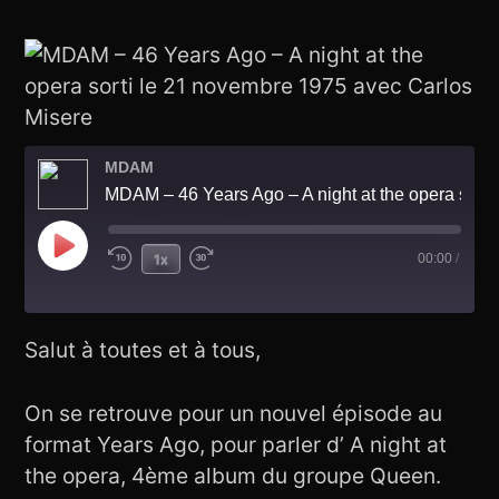
MDAM
MDAM – 46 Years Ago – A night at the opera sorti le 21 novembre 1975 avec Carlos Misere
Play
1x
00:00
/
Rewind
Fast
Episode
10
Forward
Seconds
30
seconds
Salut à toutes et à tous,
On se retrouve pour un nouvel épisode au
format Years Ago, pour parler d’ A night at
the opera, 4ème album du groupe Queen.