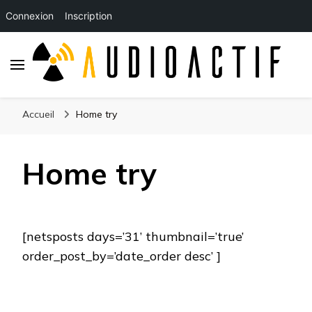
Connexion
Inscription
Accueil
Home try
Home try
[netsposts days=’31’ thumbnail=’true’
order_post_by=’date_order desc’ ]