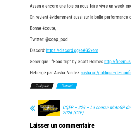
Assen a encore une fois su nous faire vivre un week-end
On revient évidemment aussi sur la belle performance d
Bonne écoute,
Twitter: @cqep_pod
Discord:
https://discord.gg/eAG5xem
Générique : “Road trip” by Scott Holmes
http://freemu
Hébergé par Ausha. Visitez
ausha.co/politique-de-confid
Catégorie
Podcast
CQEP – 229 – La course MotoGP de
2026 (CZE)
Laisser un commentaire